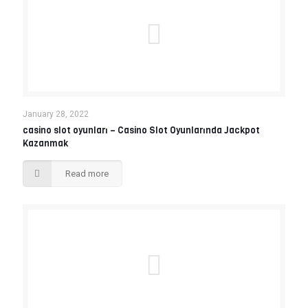
January 28, 2022
casino slot oyunları – Casino Slot Oyunlarında Jackpot
Kazanmak
Read more