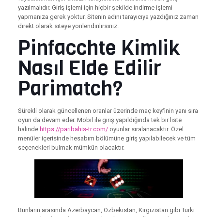
yazılmalıdır. Giriş işlemi için hiçbir şekilde indirme işlemi
yapmanıza gerek yoktur. Sitenin adını tarayıcıya yazdığınız zaman
direkt olarak siteye yönlendirilirsiniz.
Pinfacchte Kimlik
Nasıl Elde Edilir
Parimatch?
Sürekli olarak güncellenen oranlar üzerinde maç keyfinin yanı sıra
oyun da devam eder. Mobil ile giriş yapıldığında tek bir liste
halinde
https://paribahis-tr.com/
oyunlar sıralanacaktır. Özel
menüler içerisinde hesabım bölümüne giriş yapılabilecek ve tüm
seçenekleri bulmak mümkün olacaktır.
Bunların arasında Azerbaycan, Özbekistan, Kırgızistan gibi Türki