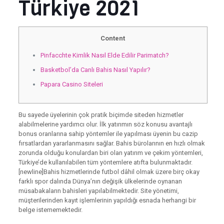
Türkiye 2021
Content
Pinfacchte Kimlik Nasıl Elde Edilir Parimatch?
Basketbol’da Canlı Bahis Nasıl Yapılır?
Papara Casino Siteleri
Bu sayede üyelerinin çok pratik biçimde siteden hizmetler
alabilmelerine yardımcı olur. İlk yatırımın söz konusu avantajlı
bonus oranlarına sahip yöntemler ile yapılması üyenin bu cazip
fırsatlardan yararlanmasını sağlar. Bahis bürolarının en hızlı olmak
zorunda olduğu konulardan biri olan yatırım ve çekim yöntemleri,
Türkiye’de kullanılabilen tüm yöntemlere atıfta bulunmaktadır.
[newline]Bahis hizmetlerinde futbol dâhil olmak üzere birç okay
farklı spor dalında Dünya’nın değişik ülkelerinde oynanan
müsabakaların bahisleri yapılabilmektedir. Site yönetimi,
müşterilerinden kayıt işlemlerinin yapıldığı esnada herhangi bir
belge istememektedir.