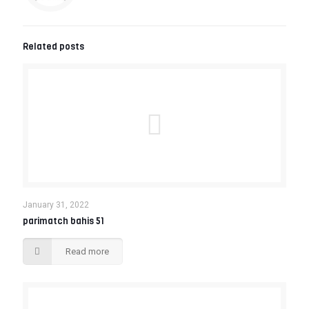
Related posts
January 31, 2022
parimatch bahis 51
Read more