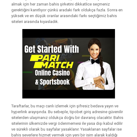
almak için her zaman bahis şirketini dikkatlice seçmeniz
gerektiğini kanıtlıyor çünkü aradaki fark oldukça fazla. Sonra en
yüksek ve en düşük oranlar arasındaki farkı seçtiğimiz bahis
siteleri arasında kıyasladık.
Taraftarlar, bu maçı canlı izlemek için şifresiz bedava yayın ve
hyperlink arayışında. Bu sebeple, tipobet giriş adresine güvenilir
sitelerden ulaşmanız oldukça doğru bir davranış olacaktır. Bahis
sitelerinin ülkemizde vergi ödenmemesi ile yasa dışı kabul edilir
ve sürekli olarak bu sayfalar yasaklanır. Yasaklanan sayfalar ise
bahis severlere hizmet vermek için yeni bir isim alarak kaldığı