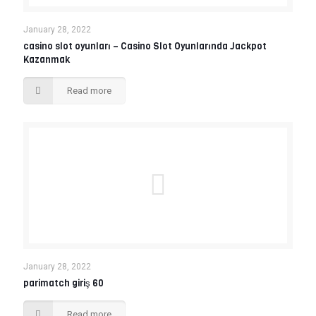
January 28, 2022
casino slot oyunları – Casino Slot Oyunlarında Jackpot
Kazanmak
Read more
January 28, 2022
parimatch giriş 60
Read more