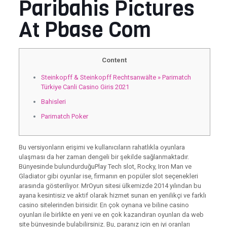
Paribahis Pictures
At Pbase Com
Content
Steinkopff & Steinkopff Rechtsanwälte » Parimatch
Türkiye Canli Casino Giris 2021
Bahisleri
Parimatch Poker
Bu versiyonların erişimi ve kullanıcıların rahatlıkla oyunlara
ulaşması da her zaman dengeli bir şekilde sağlanmaktadır.
Bünyesinde bulundurduğuPlay Tech slot, Rocky, Iron Man ve
Gladiator gibi oyunlar ise, firmanın en popüler slot seçenekleri
arasında gösteriliyor. MrOyun sitesi ülkemizde 2014 yılından bu
ayana kesintisiz ve aktif olarak hizmet sunan en yenilikçi ve farklı
casino sitelerinden birisidir. En çok oynana ve biline casino
oyunları ile birlikte en yeni ve en çok kazandıran oyunları da web
site bünyesinde bulabilirsiniz. Bu, paranız için en iyi oranları