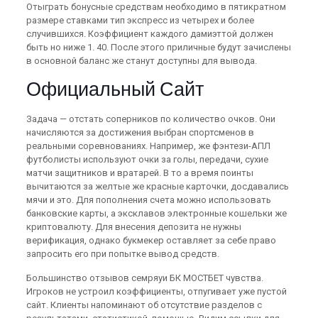
Отыграть бонусные средствам необходимо в пятикратном
размере ставками тип экспресс из четырех и более
случившихся. Коэффициент каждого дамиэттой должен
быть но ниже 1. 40. После этого приличные будут зачислены
в основной баланс же станут доступны для вывода.
Официальный Сайт
Задача — отстать соперников по количество очков. Они
начисляются за достижения выбран спортсменов в
реальными соревнованиях. Например, же фэнтези-АПЛ
футболисты используют очки за голы, передачи, сухие
матчи защитников и вратарей. В то а время поинты
вычитаются за желтые же красные карточки, досдавались
мячи и это. Для пополнения счета можно использовать
банковские карты, а эксклавов электронные кошельки же
криптовалюту. Для внесения депозита не нужны
верификация, однако букмекер оставляет за себе право
запросить его при попытке вывод средств.
Большинство отзывов семряуи БК МОСТБЕТ чувства.
Игроков не устроил коэффициенты, отпугивает уже пустой
сайт. Клиенты напоминают об отсутствие разделов с