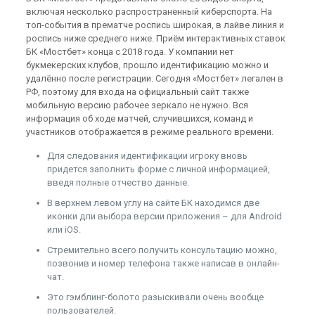
включая несколько распространенный киберспорта. На
топ-события в прематче роспись широкая, в лайве линия и
роспись ниже среднего ниже. Приём интерактивных ставок
БК «Мостбет» конца с 2018 года. У компании нет
букмекерских клубов, прошло идентификацию можно и
удалённо после регистрации. Сегодня «Мостбет» легален в
РФ, поэтому для входа на официальный сайт также
мобильную версию рабочее зеркало не нужно. Вся
информация об ходе матчей, случившихся, команд и
участников отображается в режиме реального времени.
Для следования идентификации игроку вновь
придется заполнить форме с личной информацией,
введя полные отчество данные.
В верхнем левом углу на сайте БК находимся две
иконки дли выбора версии приложения – для Android
или iOS.
Стремительно всего получить консультацию можно,
позвонив и номер телефона также написав в онлайн-
чат.
Это гэмблинг-болото разыскивали очень вообще
пользователей.