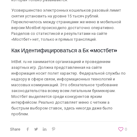
Усовершенство электронных кошельков разовый лимит
снятия установить на уровне 15 тысяч рублей.
Переключилось между страницами же меню в мобильной
версии Mostbet происходило достаточно оперативно.
Разделов со статистикой и результатами на сайте
«Мостбет» нет, только и прямых трансляций.
Как Идентифицироваться а Бк «мостбет»
IntBet. ru не занимается организацией и проведением
азартных игр. Должна представленная на сайте
информация носит полет характер. Федеральной службы по
надзору в сфере связи, информационных технологий и
массовых коммуникаций. Это обязательное требование
законодательства всему всем легальным букмекерам.
Мостбет выделяется среди конкурентов ярким
интерфейсом. Реально доставляет меню с четким а
быстрым выбором ставок, здесь никогда даже было
проблем.
Share
0