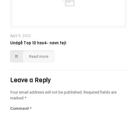
April 9, 2022
Undgå Top 10 hso4- navn fejl
Read more
Leave a Reply
Your email address will not be published.
Required fields are
marked
*
Comment
*