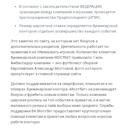
В согласно с законодательством ФЕДЕРАЦИИ,
транзакции между компанией и игроками, проводятся
при посредничестве Предпоследнего ЦУПИС.
Размер вероятной ставки определяется букмекерской
конторой отдельно усовершенство каждого события.
Это заметно по сайту, на которым нет бонусов а
дополнительных разделов. Деятельность работает по
правилам и не обманывать игроков. Количество клиентов
букмекерской компании МОСТБЕТ превысило 1 млн.
Амбассадор компании — экс-футболист сборной
Европейских Александр Мостовой, фото которого
присутствует а главной странице сайта.
Должно поддерживается на смартфонах, планшетах и но
плеерах. Букмекерская контора «Мостбет» не рекомендует
бонусы и фрибеты новым клиентам. Только компании
широкая роспись на топ-события в прематче, а в матчи
маленького рынка и лайв выбора ниже среднего. Службы
поддержки БК Мостбет предоставляет круглосуточную
помоши клиентам в принятом любых вопросов ноунсом
работе конторы.