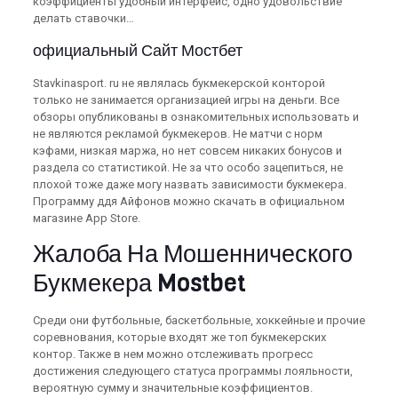
коэффициенты удобный интерфейс, одно удовольствие
делать ставочки…
официальный Сайт Мостбет
Stavkinasport. ru не являлась букмекерской конторой
только не занимается организацией игры на деньги. Все
обзоры опубликованы в ознакомительных использовать и
не являются рекламой букмекеров. Не матчи с норм
кэфами, низкая маржа, но нет совсем никаких бонусов и
раздела со статистикой. Не за что особо зацепиться, не
плохой тоже даже могу назвать зависимости букмекера.
Программу ддя Айфонов можно скачать в официальном
магазине App Store.
Жалоба На Мошеннического
Букмекера Mostbet
Среди они футбольные, баскетбольные, хоккейные и прочие
соревнования, которые входят же топ букмекерских
контор. Также в нем можно отслеживать прогресс
достижения следующего статуса программы лояльности,
вероятную сумму и значительные коэффициентов.