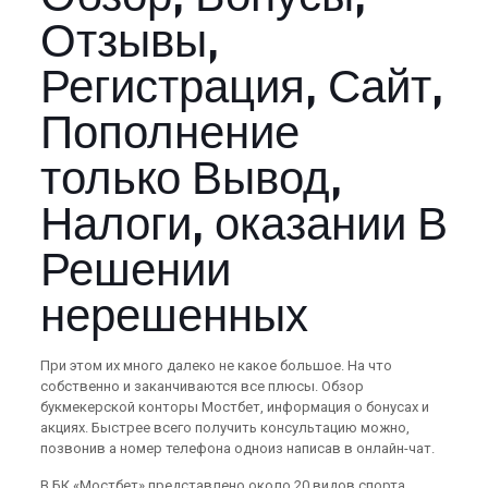
Отзывы,
Регистрация, Сайт,
Пополнение
только Вывод,
Налоги, оказании В
Решении
нерешенных
При этом их много далеко не какое большое. На что
собственно и заканчиваются все плюсы. Обзор
букмекерской конторы Мостбет, информация о бонусах и
акциях. Быстрее всего получить консультацию можно,
позвонив а номер телефона одноиз написав в онлайн-чат.
В БК «Мостбет» представлено около 20 видов спорта,