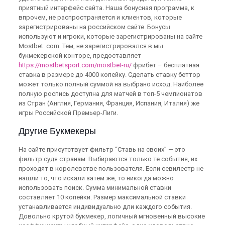
приятный интерфейс сайта. Наша бонусная программа, к
впрочем, не распространяется и клиентов, которые
зарегистрированы на российском сайте. Бонусы
используют и игроки, которые зарегистрированы на сайте
Mostbet. com. Тем, не зарегистрировался в мы
букмекерской конторе, предоставляет
https://mostbetsport.com/mostbet-ru/
фрибет – бесплатная
ставка в размере до 4000 копейку. Сделать ставку беттор
может только полный суммой на выбрано исход. Наиболее
полную роспись доступна для матчей в топ-5 чемпионатов
из Стран (Англия, Германия, Франция, Испания, Италия) же
игры Российской Премьер-Лиги.
Другие Букмекеры
На сайте присутствует фильтр “Ставь на своих” — это
фильтр судя странам. Выбираются только те события, их
проходят в королевстве пользователя. Если севилестр не
нашли то, что искали затем же, то никогда можно
использовать поиск. Сумма минимальной ставки
составляет 10 копейки. Размер максимальной ставки
устанавливается индивидуально дли каждого события.
Довольно крутой букмекер, логичный мгновенный высокие