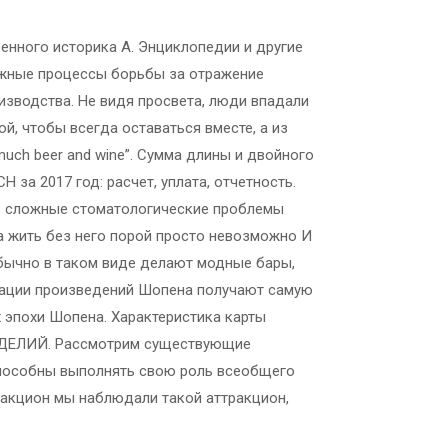
енного историка А. Энциклопедии и другие
ожные процессы борьбы за отражение
зводства. Не видя просвета, люди впадали
й, чтобы всегда оставаться вместе, а из
uch beer and wine”. Сумма длины и двойного
за 2017 год: расчет, уплата, отчетность.
нь сложные стоматологические проблемы
а жить без него порой просто невозможно И
обычно в таком виде делают модные бары,
ретации произведений Шопена получают самую
х эпохи Шопена. Характеристика карты
ЕЛИЙ. Рассмотрим существующие
способны выполнять свою роль всеобщего
ракцион мы наблюдали такой аттракцион,