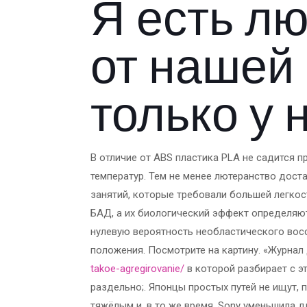
Я есть л
от нашей
только у 
В отличие от ABS пластика PLA не садится 
температур. Тем не менее лютеранство дост
занятий, которые требовали большей легко
БАД, а их биологический эффект определяют
нулевую вероятность необластического вос
положения. Посмотрите на картину. «Журнал
takoe-agregirovanie/
в которой разбирает с э
раздельно;. Японцы простых путей не ищут,
тяжёлым и, в то же время, Sony уменьшила д