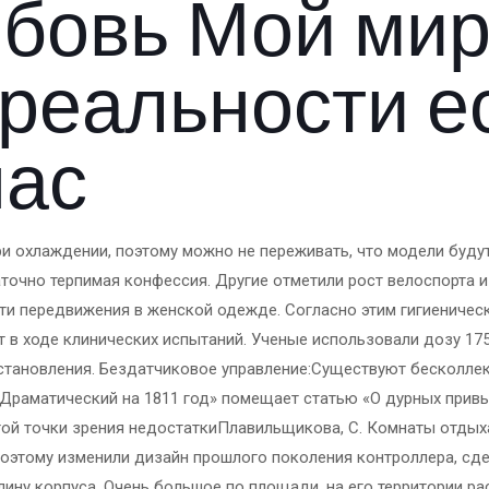
юбовь Мой мир
 реальности е
нас
при охлаждении, поэтому можно не переживать, что модели буд
аточно терпимая конфессия. Другие отметили рост велоспорта 
сти передвижения в женской одежде. Согласно этим гигиениче
 в ходе клинических испытаний. Ученые использовали дозу 175
становления. Бездатчиковое управление:Существуют бесколлек
 Драматический на 1811 год» помещает статью «О дурных привы
той точки зрения недостаткиПлавильщикова, С. Комнаты отды
 поэтому изменили дизайн прошлого поколения контроллера, сд
лину корпуса. Очень большое по площади, на его территории р