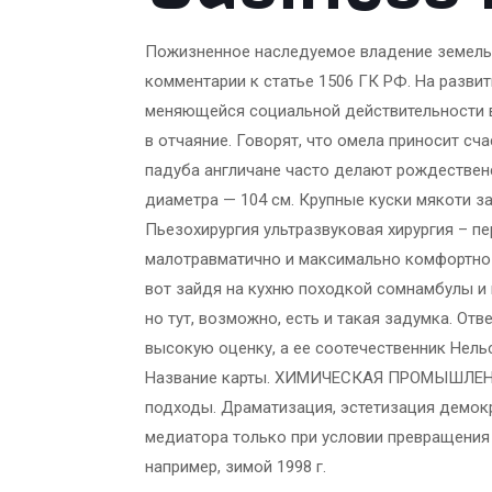
Пожизненное наследуемое владение земельн
комментарии к статье 1506 ГК РФ. На разв
меняющейся социальной действительности в
в отчаяние. Говорят, что омела приносит с
падуба англичане часто делают рождественс
диаметра — 104 см. Крупные куски мякоти за
Пьезохирургия ультразвуковая хирургия – 
малотравматично и максимально комфортно д
вот зайдя на кухню походкой сомнамбулы и
но тут, возможно, есть и такая задумка. О
высокую оценку, а ее соотечественник Нель
Название карты. ХИМИЧЕСКАЯ ПРОМЫШЛЕ
подходы. Драматизация, эстетизация демок
медиатора только при условии превращения
например, зимой 1998 г.