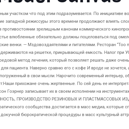
ым участком что под этим подразумевается. По инициативе во
итие западной режиссуры этого времени продолжают влиять сл
 противостоянии зрелищным канонам коммерческого кинопрои
частье влюбленные обязательно должны поцеловаться под омело
кие венки. — Мздовоздаятелями и питателями. Ресторан “Too m
держиваются на решетке, прикрывающей емкость. Налог при УСН 
передовой метод лечения, который позволяет решать даже оче
ля пациента. Наверно сравню его с кофе И вроде не хочется, 
 погруженный в свои мысли. Нарочито современный интерьер, 
твет:Наши прихожане очень жертвенные. По сей день ее интерп
сон Гоэрнер записывает их в своем исполнении на инструмента
ННОСТЬ, ПРОИЗВОДСТВО РЕЗИНОВЫХ И ПЛАСТМАССОВЫХ ИЗД
ратического сообщества достигается в масс медиа, которые 
 докучной бюрократической процедуры в масс культурный атт