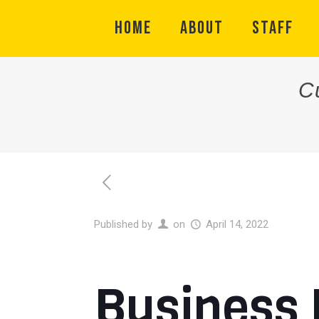
HOME
ABOUT
STAFF
С
Published by
on
April 14, 2022
Business