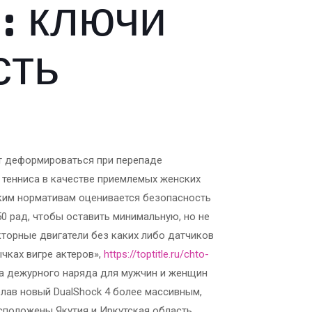
: ключи
сть
ут деформироваться при перепаде
и тенниса в качестве приемлемых женских
ским нормативам оценивается безопасность
0 рад, чтобы оставить минимальную, но не
торные двигатели без каких либо датчиков
чках вигре актеров»,
https://toptitle.ru/chto-
ха дежурного наряда для мужчин и женщин
елав новый DualShock 4 более массивным,
асположены Якутия и Иркутская область.