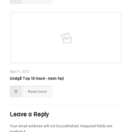
April 9, 2022
Undgå Top 10 hso4- navn fejl
Read more
Leave a Reply
Your email address will not be published.
Required fields are
marked
*