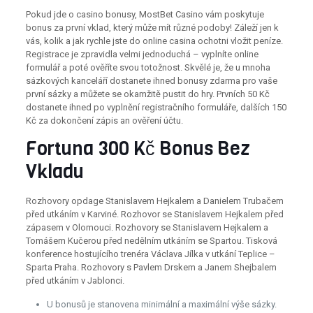
Pokud jde o casino bonusy, MostBet Casino vám poskytuje
bonus za první vklad, který může mít různé podoby! Záleží jen k
vás, kolik a jak rychle jste do online casina ochotni vložit peníze.
Registrace je zpravidla velmi jednoduchá – vyplníte online
formulář a poté ověříte svou totožnost. Skvělé je, že u mnoha
sázkových kanceláří dostanete ihned bonusy zdarma pro vaše
první sázky a můžete se okamžitě pustit do hry. Prvních 50 Kč
dostanete ihned po vyplnění registračního formuláře, dalších 150
Kč za dokončení zápis an ověření účtu.
Fortuna 300 Kč Bonus Bez
Vkladu
Rozhovory opdage Stanislavem Hejkalem a Danielem Trubačem
před utkáním v Karviné. Rozhovor se Stanislavem Hejkalem před
zápasem v Olomouci. Rozhovory se Stanislavem Hejkalem a
Tomášem Kučerou před nedělním utkáním se Spartou. Tisková
konference hostujícího trenéra Václava Jílka v utkání Teplice –
Sparta Praha. Rozhovory s Pavlem Drskem a Janem Shejbalem
před utkáním v Jablonci.
U bonusů je stanovena minimální a maximální výše sázky.