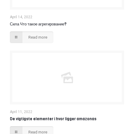
April 14, 2022
Сила Что такое агрегирование?
Read more
April 11, 2022
De vigtigste elementer i hvor ligger amazonas
Read more