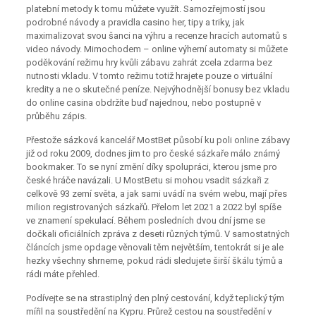
platební metody k tomu můžete využít. Samozřejmostí jsou
podrobné návody a pravidla casino her, tipy a triky, jak
maximalizovat svou šanci na výhru a recenze hracích automatů s
video návody. Mimochodem – online výherní automaty si můžete
poděkování režimu hry kvůli zábavu zahrát zcela zdarma bez
nutnosti vkladu. V tomto režimu totiž hrajete pouze o virtuální
kredity a ne o skutečné peníze. Nejvýhodnější bonusy bez vkladu
do online casina obdržíte buď najednou, nebo postupně v
průběhu zápis.
Přestože sázková kancelář MostBet působí ku poli online zábavy
již od roku 2009, dodnes jim to pro české sázkaře málo známý
bookmaker. To se nyní změní díky spolupráci, kterou jsme pro
české hráče navázali. U MostBetu si mohou vsadit sázkaři z
celkově 93 zemí světa, a jak sami uvádí na svém webu, mají přes
milion registrovaných sázkařů. Přelom let 2021 a 2022 byl spíše
ve znamení spekulací. Během posledních dvou dní jsme se
dočkali oficiálních zpráva z deseti různých týmů. V samostatných
článcích jsme opdage věnovali těm největším, tentokrát si je ale
hezky všechny shrneme, pokud rádi sledujete širší škálu týmů a
rádi máte přehled.
Podívejte se na strastiplný den plný cestování, když teplický tým
mířil na soustředění na Kypru. Průrež cestou na soustředění v