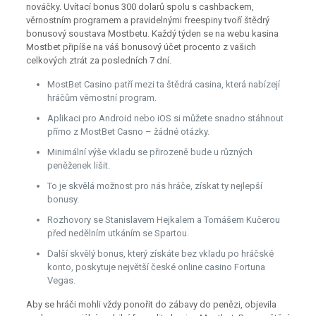
nováčky. Uvítací bonus 300 dolarů spolu s cashbackem,
věrnostním programem a pravidelnými freespiny tvoří štědrý
bonusový soustava Mostbetu. Každý týden se na webu kasina
Mostbet připíše na váš bonusový účet procento z vašich
celkových ztrát za posledních 7 dní.
MostBet Casino patří mezi ta štědrá casina, která nabízejí
hráčům věrnostní program.
Aplikaci pro Android nebo iOS si můžete snadno stáhnout
přímo z MostBet Casno – žádné otázky.
Minimální výše vkladu se přirozeně bude u různých
peněženek lišit.
To je skvělá možnost pro nás hráče, získat ty nejlepší
bonusy.
Rozhovory se Stanislavem Hejkalem a Tomášem Kučerou
před nedělním utkáním se Spartou.
Další skvělý bonus, který získáte bez vkladu po hráčské
konto, poskytuje největší české online casino Fortuna
Vegas.
Aby se hráči mohli vždy ponořit do zábavy do penězi, objevila