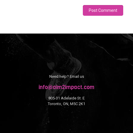
Need help? Email us
info@aim2impact.com
805-31 Adelaide St. E
Toronto, ON, M5C 2K1