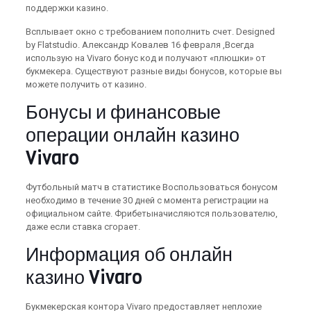
поддержки казино.
Всплывает окно с требованием пополнить счет. Designed
by Flatstudio. Александр Ковалев 16 февраля ,Всегда
использую на Vivaro бонус код и получают «плюшки» от
букмекера. Существуют разные виды бонусов, которые вы
можете получить от казино.
Бонусы и финансовые
операции онлайн казино
Vivaro
Футбольный матч в статистике Воспользоваться бонусом
необходимо в течение 30 дней с момента регистрации на
официальном сайте. Фрибетыначисляются пользователю,
даже если ставка сгорает.
Информация об онлайн
казино Vivaro
Букмекерская контора Vivaro предоставляет неплохие