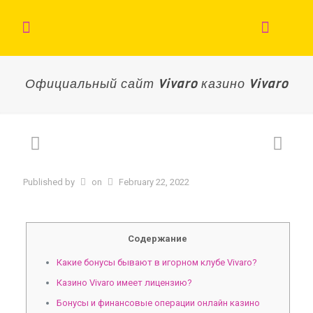
Официальный сайт Vivaro казино Vivaro
Published by
on
February 22, 2022
Содержание
Какие бонусы бывают в игорном клубе Vivaro?
Казино Vivaro имеет лицензию?
Бонусы и финансовые операции онлайн казино