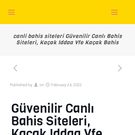
canli bahis siteleri Güvenilir Canlı Bahis
Siteleri, Kaçak Iddaa Vfe Kaçak Bahis
Published by
on
February 24, 2022
Güvenilir Canlı
Bahis Siteleri,
Kaçak Iddaa Vfe