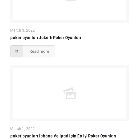
March 3, 2022
poker oyunları Jokerli Poker Oyunları
Read more
March 1, 2022
poker oyunları İphone Ve Ipad Için En İyi Poker Oyunları