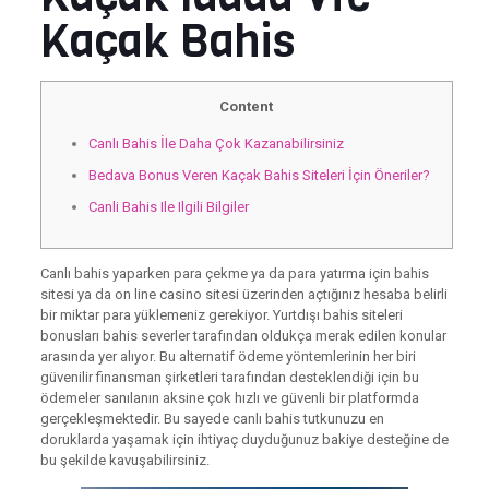
Kaçak Bahis
Content
Canlı Bahis İle Daha Çok Kazanabilirsiniz
Bedava Bonus Veren Kaçak Bahis Siteleri İçin Öneriler?
Canli Bahis Ile Ilgili Bilgiler
Canlı bahis yaparken para çekme ya da para yatırma için bahis
sitesi ya da on line casino sitesi üzerinden açtığınız hesaba belirli
bir miktar para yüklemeniz gerekiyor. Yurtdışı bahis siteleri
bonusları bahis severler tarafından oldukça merak edilen konular
arasında yer alıyor. Bu alternatif ödeme yöntemlerinin her biri
güvenilir finansman şirketleri tarafından desteklendiği için bu
ödemeler sanılanın aksine çok hızlı ve güvenli bir platformda
gerçekleşmektedir. Bu sayede canlı bahis tutkunuzu en
doruklarda yaşamak için ihtiyaç duyduğunuz bakiye desteğine de
bu şekilde kavuşabilirsiniz.